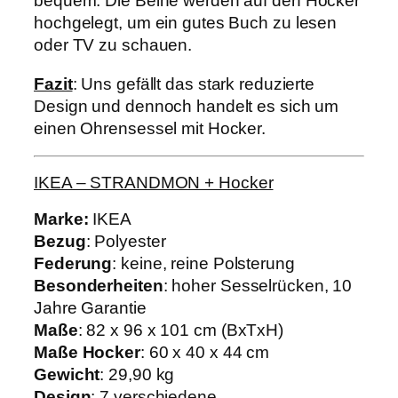
bequem. Die Beine werden auf den Hocker
hochgelegt, um ein gutes Buch zu lesen
oder TV zu schauen.
Fazit
: Uns gefällt das stark reduzierte
Design und dennoch handelt es sich um
einen Ohrensessel mit Hocker.
IKEA – STRANDMON + Hocker
Marke:
IKEA
Bezug
: Polyester
Federung
: keine, reine Polsterung
Besonderheiten
: hoher Sesselrücken, 10
Jahre Garantie
Maße
: 82 x 96 x 101 cm (BxTxH)
Maße Hocker
: 60 x 40 x 44 cm
Gewicht
: 29,90 kg
Design
: 7 verschiedene