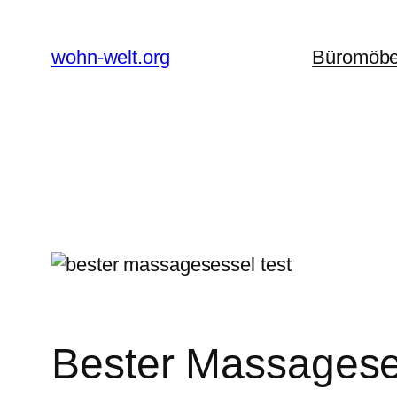
Zum
Inhalt
wohn-welt.org
Büromöbe
springen
Bester Massagesess