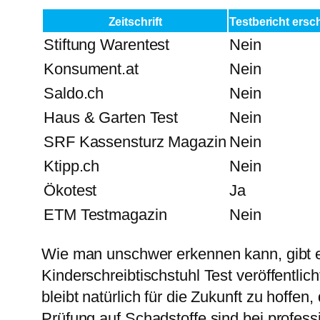
Zeitschrift
Testbericht ersc
Stiftung Warentest
Nein
Konsument.at
Nein
Saldo.ch
Nein
Haus & Garten Test
Nein
SRF Kassensturz Magazin
Nein
Ktipp.ch
Nein
Ökotest
Ja
ETM Testmagazin
Nein
Wie man unschwer erkennen kann, gibt es 
Kinderschreibtischstuhl Test veröffentlich
bleibt natürlich für die Zukunft zu hoff
Prüfung auf Schadstoffe sind bei professi