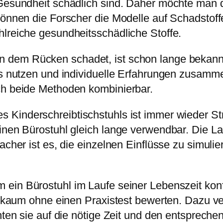
 Gesundheit schädlich sind. Daher möchte man d
können die Forscher die Modelle auf Schadstoff
hlreiche gesundheitsschädliche Stoffe.
en dem Rücken schadet, ist schon lange bekan
is nutzen und individuelle Erfahrungen zusamme
ch beide Methoden kombinierbar.
es Kinderschreibtischstuhls ist immer wieder S
einen Bürostuhl gleich lange verwendbar. Die L
facher ist es, die einzelnen Einflüsse zu simul
m ein Bürostuhl im Laufe seiner Lebenszeit konf
ich kaum ohne einen Praxistest bewerten. Dazu 
chten sie auf die nötige Zeit und den entsprech