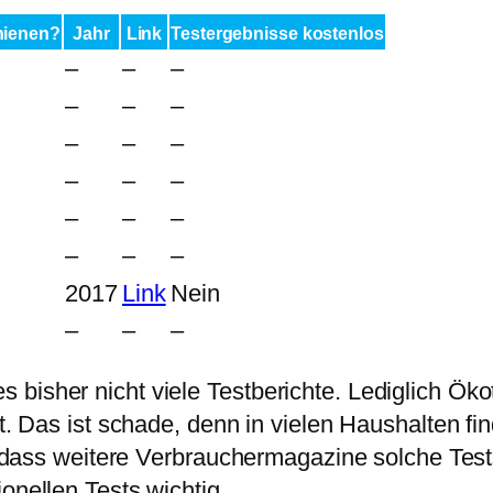
hienen?
Jahr
Link
Testergebnisse kostenlos
–
–
–
–
–
–
–
–
–
–
–
–
–
–
–
–
–
–
2017
Link
Nein
–
–
–
bisher nicht viele Testberichte. Lediglich Öko
t. Das ist schade, denn in vielen Haushalten fin
en, dass weitere Verbrauchermagazine solche Te
onellen Tests wichtig.