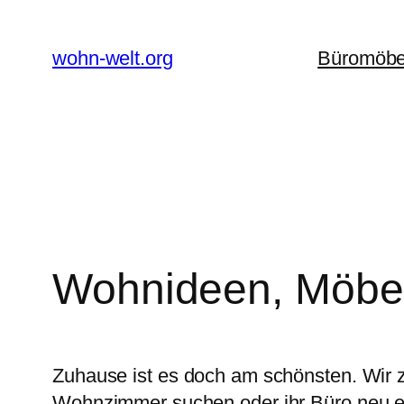
Zum
Inhalt
wohn-welt.org
Büromöbe
springen
Wohnideen, Möbel 
Zuhause ist es doch am schönsten. Wir 
Wohnzimmer suchen oder ihr Büro neu ein