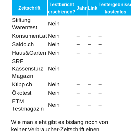
Testbericht
Testergebniss
Zeitschrift
Jahr
Link
erschienen?
kostenlos
Stiftung
Nein
–
–
–
Warentest
Konsument.at
Nein
–
–
–
Saldo.ch
Nein
–
–
–
Haus&Garten
Nein
–
–
–
SRF
Kassensturz
Nein
–
–
–
Magazin
Ktipp.ch
Nein
–
–
–
Ökotest
Nein
–
–
–
ETM
Nein
–
–
–
Testmagazin
Wie man sieht gibt es bislang noch von
keiner Verbraucher-Zeitschrift einen