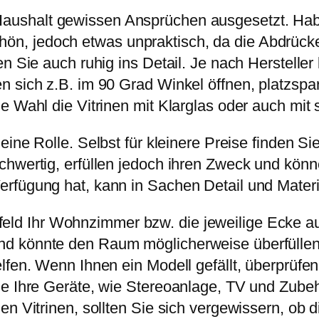
Haushalt gewissen Ansprüchen ausgesetzt. Hab
n, jedoch etwas unpraktisch, da die Abdrück
en Sie auch ruhig ins Detail. Je nach Herstelle
n sich z.B. im 90 Grad Winkel öffnen, platzs
e Wahl die Vitrinen mit Klarglas oder auch mit 
t eine Rolle. Selbst für kleinere Preise finde
chwertig, erfüllen jedoch ihren Zweck und kön
rfügung hat, kann in Sachen Detail und Materi
eld Ihr Wohnzimmer bzw. die jeweilige Ecke a
 könnte den Raum möglicherweise überfüllen. N
lfen. Wenn Ihnen ein Modell gefällt, überprüf
le Ihre Geräte, wie Stereoanlage, TV und Zube
n Vitrinen, sollten Sie sich vergewissern, ob d