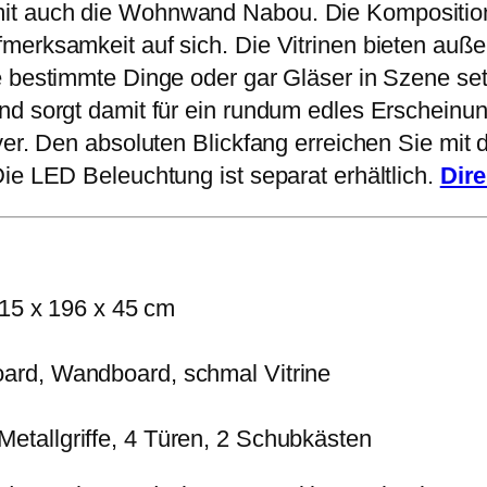
it auch die Wohnwand Nabou. Die Komposition
merksamkeit auf sich. Die Vitrinen bieten auß
 bestimmte Dinge oder gar Gläser in Szene setze
nd sorgt damit für ein rundum edles Erscheinun
ayer. Den absoluten Blickfang erreichen Sie mi
ie LED Beleuchtung ist separat erhältlich.
Dir
15 x 196 x 45 cm
oard, Wandboard, schmal Vitrine
etallgriffe, 4 Türen, 2 Schubkästen